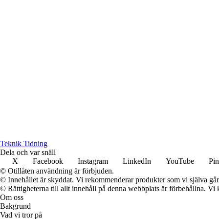
T
eknik
T
idning
Dela och var snäll
X
Facebook
Instagram
LinkedIn
YouTube
Pin
© Otillåten användning är förbjuden.
© Innehållet är skyddat. Vi rekommenderar produkter som vi själva går 
© Rättigheterna till allt innehåll på denna webbplats är förbehållna. V
Om oss
Bakgrund
Vad vi tror på