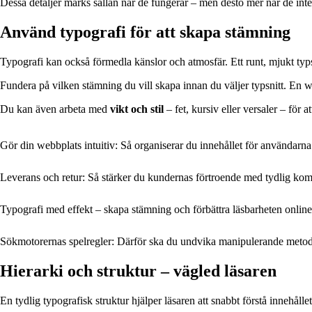
Dessa detaljer märks sällan när de fungerar – men desto mer när de inte
Använd typografi för att skapa stämning
Typografi kan också förmedla känslor och atmosfär. Ett runt, mjukt typs
Fundera på vilken stämning du vill skapa innan du väljer typsnitt. En w
Du kan även arbeta med
vikt och stil
– fet, kursiv eller versaler – för
Gör din webbplats intuitiv: Så organiserar du innehållet för användarna
Leverans och retur: Så stärker du kundernas förtroende med tydlig ko
Typografi med effekt – skapa stämning och förbättra läsbarheten online
Sökmotorernas spelregler: Därför ska du undvika manipulerande meto
Hierarki och struktur – vägled läsaren
En tydlig typografisk struktur hjälper läsaren att snabbt förstå innehållet