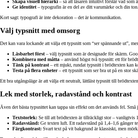
Skapa visuell hierarki
– så att läsaren intuitivt förstår vad som ä
Ge identitet
– typografin är en del av ditt varumärke och din ton
Kort sagt: typografi är inte dekoration – det är kommunikation.
Välj typsnitt med omsorg
Det kan vara lockande att välja ett typsnitt som “ser spännande ut”, men d
Läsbarhet först
– välj typsnitt som är designade för skärm. Go
Kombinera med måtta
– använd högst två typsnitt: ett för brödt
Tänk på kontrast
– ett mjukt, rundat typsnitt i brödtexten kan k
Testa på flera enheter
– ett typsnitt som ser bra ut på en stor s
Ett bra utgångsläge är att välja ett neutralt, lättläst typsnitt till brödtex
Lek med storlek, radavstånd och kontrast
Även det bästa typsnittet kan tappa sin effekt om det används fel. Små j
Textstorlek:
Se till att brödtexten är tillräckligt stor – vanligtv
Radavstånd:
Ge texten luft. Ett radavstånd på 1,4–1,6 gånger tex
Färgkontrast:
Svart text på vit bakgrund är klassiskt, men mörk