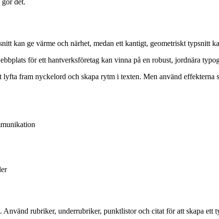
 gör det.
nitt kan ge värme och närhet, medan ett kantigt, geometriskt typsnitt k
ebbplats för ett hantverksföretag kan vinna på en robust, jordnära typo
 att lyfta fram nyckelord och skapa rytm i texten. Men använd effekterna
mmunikation
der
. Använd rubriker, underrubriker, punktlistor och citat för att skapa ett ty