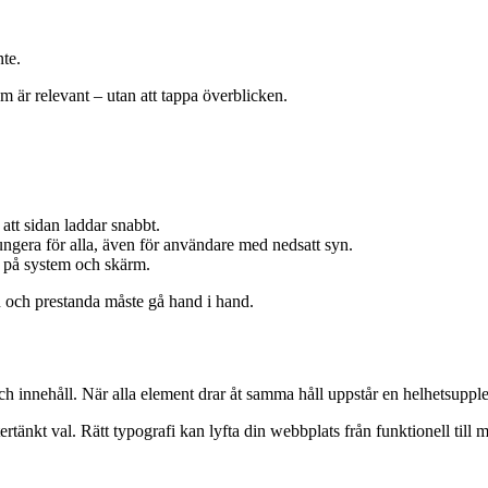
nte.
om är relevant – utan att tappa överblicken.
 att sidan laddar snabbt.
fungera för alla, även för användare med nedsatt syn.
e på system och skärm.
n och prestanda måste gå hand i hand.
ch innehåll. När alla element drar åt samma håll uppstår en helhetsupple
tertänkt val. Rätt typografi kan lyfta din webbplats från funktionell till 