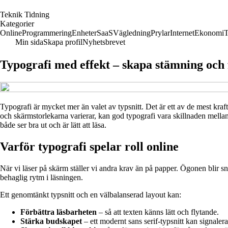
T
eknik
T
idning
Kategorier
Online
Programmering
Enheter
SaaS
Vägledning
Prylar
Internet
Ekonomi
T
Min sida
Skapa profil
Nyhetsbrevet
Typografi med effekt – skapa stämning och 
Typografi är mycket mer än valet av typsnitt. Det är ett av de mest kraft
och skärmstorlekarna varierar, kan god typografi vara skillnaden mellan
både ser bra ut och är lätt att läsa.
Varför typografi spelar roll online
När vi läser på skärm ställer vi andra krav än på papper. Ögonen blir sna
behaglig rytm i läsningen.
Ett genomtänkt typsnitt och en välbalanserad layout kan:
Förbättra läsbarheten
– så att texten känns lätt och flytande.
Stärka budskapet
– ett modernt sans serif-typsnitt kan signaler