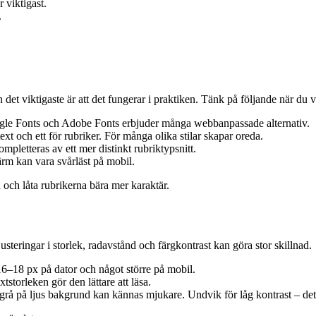
r viktigast.
.
et viktigaste är att det fungerar i praktiken. Tänk på följande när du väl
ogle Fonts och Adobe Fonts erbjuder många webbanpassade alternativ.
ext och ett för rubriker. För många olika stilar skapar oreda.
ompletteras av ett mer distinkt rubriktypsnitt.
kärm kan vara svårläst på mobil.
ten och låta rubrikerna bära mer karaktär.
usteringar i storlek, radavstånd och färgkontrast kan göra stor skillnad.
is 16–18 px på dator och något större på mobil.
tstorleken gör den lättare att läsa.
grå på ljus bakgrund kan kännas mjukare. Undvik för låg kontrast – det 