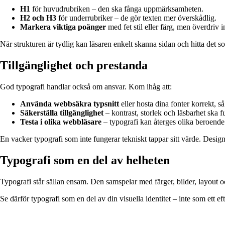
H1
för huvudrubriken – den ska fånga uppmärksamheten.
H2 och H3
för underrubriker – de gör texten mer överskådlig.
Markera viktiga poänger
med fet stil eller färg, men överdriv i
När strukturen är tydlig kan läsaren enkelt skanna sidan och hitta det s
Tillgänglighet och prestanda
God typografi handlar också om ansvar. Kom ihåg att:
Använda webbsäkra typsnitt
eller hosta dina fonter korrekt, så
Säkerställa tillgänglighet
– kontrast, storlek och läsbarhet ska 
Testa i olika webbläsare
– typografi kan återges olika beroend
En vacker typografi som inte fungerar tekniskt tappar sitt värde. Desig
Typografi som en del av helheten
Typografi står sällan ensam. Den samspelar med färger, bilder, layout o
Se därför typografi som en del av din visuella identitet – inte som ett ef