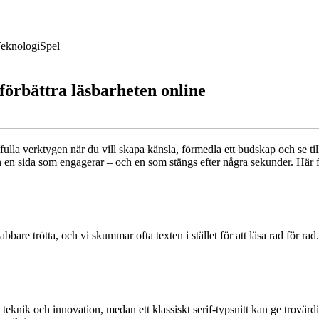
eknologi
Spel
förbättra läsbarheten online
fulla verktygen när du vill skapa känsla, förmedla ett budskap och se til
 en sida som engagerar – och en som stängs efter några sekunder. Här får
bbare trötta, och vi skummar ofta texten i stället för att läsa rad för ra
a teknik och innovation, medan ett klassiskt serif-typsnitt kan ge trovärd