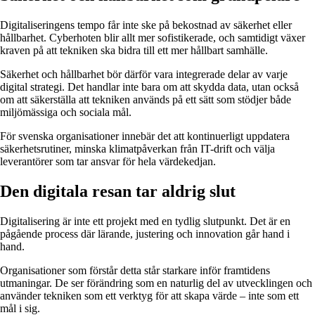
Digitaliseringens tempo får inte ske på bekostnad av säkerhet eller
hållbarhet. Cyberhoten blir allt mer sofistikerade, och samtidigt växer
kraven på att tekniken ska bidra till ett mer hållbart samhälle.
Säkerhet och hållbarhet bör därför vara integrerade delar av varje
digital strategi. Det handlar inte bara om att skydda data, utan också
om att säkerställa att tekniken används på ett sätt som stödjer både
miljömässiga och sociala mål.
För svenska organisationer innebär det att kontinuerligt uppdatera
säkerhetsrutiner, minska klimatpåverkan från IT-drift och välja
leverantörer som tar ansvar för hela värdekedjan.
Den digitala resan tar aldrig slut
Digitalisering är inte ett projekt med en tydlig slutpunkt. Det är en
pågående process där lärande, justering och innovation går hand i
hand.
Organisationer som förstår detta står starkare inför framtidens
utmaningar. De ser förändring som en naturlig del av utvecklingen och
använder tekniken som ett verktyg för att skapa värde – inte som ett
mål i sig.