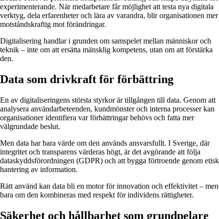
experimenterande. När medarbetare får möjlighet att testa nya digitala
verktyg, dela erfarenheter och lära av varandra, blir organisationen mer
motståndskraftig mot förändringar.
Digitalisering handlar i grunden om samspelet mellan människor och
teknik – inte om att ersätta mänsklig kompetens, utan om att förstärka
den.
Data som drivkraft för förbättring
En av digitaliseringens största styrkor är tillgången till data. Genom att
analysera användarbeteenden, kundmönster och interna processer kan
organisationer identifiera var förbättringar behövs och fatta mer
välgrundade beslut.
Men data har bara värde om den används ansvarsfullt. I Sverige, där
integritet och transparens värderas högt, är det avgörande att följa
dataskyddsförordningen (GDPR) och att bygga förtroende genom etisk
hantering av information.
Rätt använd kan data bli en motor för innovation och effektivitet – men
bara om den kombineras med respekt för individens rättigheter.
Säkerhet och hållbarhet som grundpelare