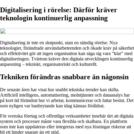
Digitalisering i rörelse: Därför kräver
teknologin kontinuerlig anpassning
Digitalisering är inte en slutpunkt, utan en ständig rörelse. Nya
teknologier, förändrade användarbeteenden och ökade krav på säkerhet
och effektivitet gör att ingen organisation kan säga sig vara “klar” med
digitaliseringen. Tvärtom kräver den digitala utvecklingen kontinuerlig
anpassning – tekniskt, organisatoriskt och kulturellt.
Tekniken förändras snabbare än någonsin
De senaste åren har visat hur snabbt tekniska trender kan skifta.
Artificiell intelligens, automatisering, molntjänster och dataanalys har
på kort tid förändrat hur vi arbetar, kommunicerar och fattar beslut. Det
som nyligen var banbrytande kan idag kännas föråldrat.
För svenska företag och offentliga verksamheter innebär det att digitala
system och processer måste vara flexibla och skalbara. En plattform
som inte kan uppdateras eller integreras med nya lösningar riskerar att
bli ett hinder snarare än ett stöd.